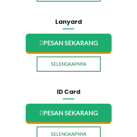
Lanyard
PESAN SEKARANG
SELENGKAPNYA
ID Card
PESAN SEKARANG
SELENGKAPNYA