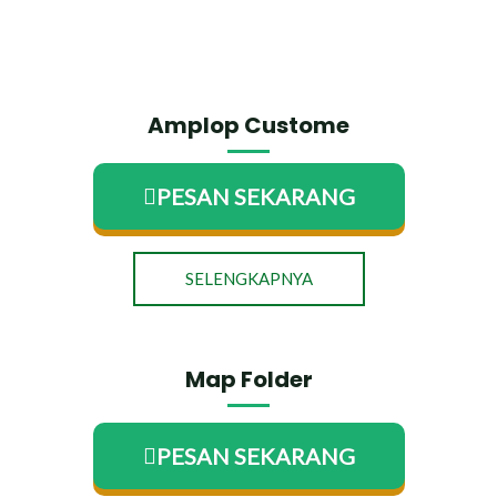
Amplop Custome
PESAN SEKARANG
SELENGKAPNYA
Map Folder
PESAN SEKARANG