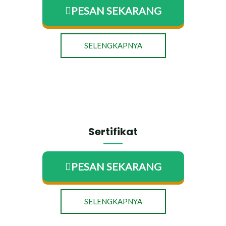
PESAN SEKARANG
SELENGKAPNYA
Sertifikat
PESAN SEKARANG
SELENGKAPNYA