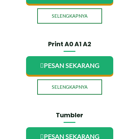
SELENGKAPNYA
Print A0 A1 A2
PESAN SEKARANG
SELENGKAPNYA
Tumbler
PESAN SEKARANG