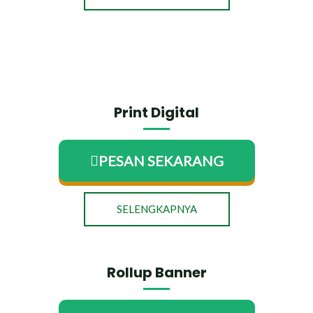
Print Digital
PESAN SEKARANG
SELENGKAPNYA
Rollup Banner