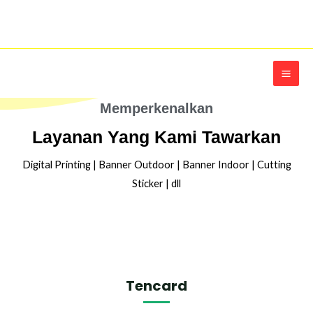
Lewati
MAI
ke
ME
konten
Memperkenalkan
Layanan Yang Kami Tawarkan
Digital Printing | Banner Outdoor | Banner Indoor | Cutting
Sticker | dll
Tencard