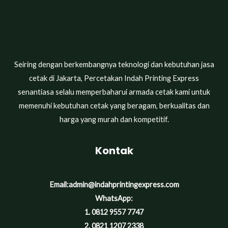
Seiring dengan berkembangnya teknologi dan kebutuhan jasa
cetak di Jakarta, Percetakan Indah Printing Express
senantiasa selalu memperbaharui armada cetak kami untuk
memenuhi kebutuhan cetak yang beragam, berkualitas dan
harga yang murah dan kompetitif.
Kontak
Email:
admin@indahprintingexpress.com
WhatsApp:
1.
0812 9557 7747
2.
0821 1207 2338