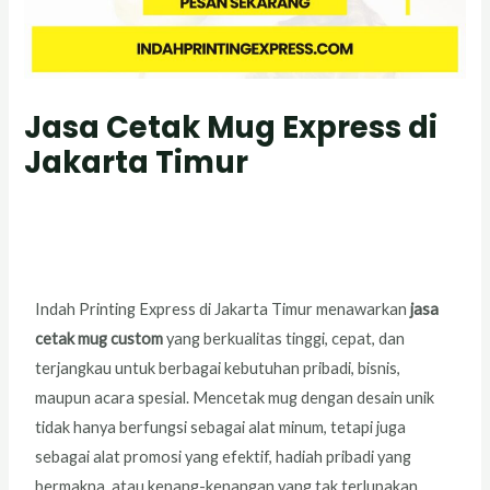
Jasa Cetak Mug Express di
Jakarta Timur
Tinggalkan Komentar
/
Cetak Map Folder/Map
Kantor/Stopmap Custom
,
company profil
,
id card
,
kartu nama
,
kop surat
,
Nota /Faktur
,
Roll banner
,
stiker
,
Tent Card
,
Uncategorized
,
x banner
/ Oleh
Saiful Amin
Indah Printing Express di Jakarta Timur menawarkan
jasa
cetak mug custom
yang berkualitas tinggi, cepat, dan
terjangkau untuk berbagai kebutuhan pribadi, bisnis,
maupun acara spesial. Mencetak mug dengan desain unik
tidak hanya berfungsi sebagai alat minum, tetapi juga
sebagai alat promosi yang efektif, hadiah pribadi yang
bermakna, atau kenang-kenangan yang tak terlupakan.